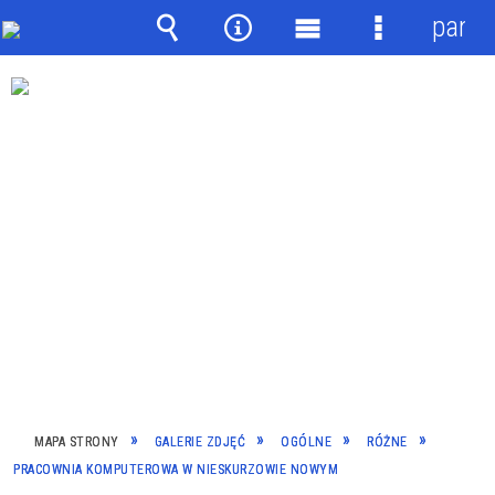
panel
Wyszukiwarka
Narzędzia
Menu
Menu
główne
szczegółow
MAPA STRONY
GALERIE ZDJĘĆ
OGÓLNE
RÓŻNE
PRACOWNIA KOMPUTEROWA W NIESKURZOWIE NOWYM