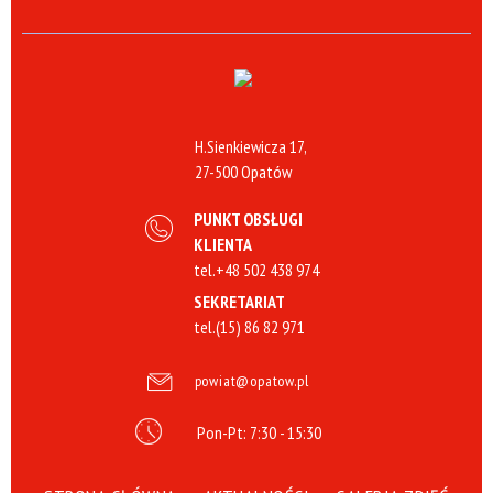
H.Sienkiewicza 17,
27-500 Opatów
PUNKT OBSŁUGI
KLIENTA
tel.
+48 502 438 974
SEKRETARIAT
tel.
(15) 86 82 971
powiat@opatow.pl
Pon-Pt: 7:30 - 15:30