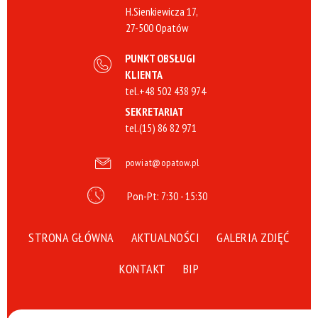
H.Sienkiewicza 17,
27-500 Opatów
PUNKT OBSŁUGI
KLIENTA
tel.
+48 502 438 974
SEKRETARIAT
tel.
(15) 86 82 971
powiat@opatow.pl
Pon-Pt: 7:30 - 15:30
STRONA GŁÓWNA
AKTUALNOŚCI
GALERIA ZDJĘĆ
KONTAKT
BIP