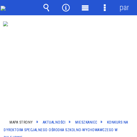
panel
Wyszukiwarka
Narzędzia
Menu
Menu
główne
szczegółow
MAPA STRONY
AKTUALNOŚCI
MIESZKANIEC
KONKURS NA
DYREKTORA SPECJALNEGO OŚRODKA SZKOLNO-WYCHOWAWCZEGO W