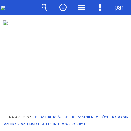
panel
Wyszukiwarka
Narzędzia
Menu
Menu
główne
szczegółow
MAPA STRONY
AKTUALNOŚCI
MIESZKANIEC
ŚWIETNY WYNIK
MATURY Z MATEMATYKI W TECHNIKUM W OŻAROWIE