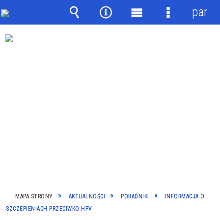
panel
Wyszukiwarka
Narzędzia
Menu
Menu
główne
szczegółow
MAPA STRONY
AKTUALNOŚCI
PORADNIKI
INFORMACJA O
SZCZEPIENIACH PRZECIWKO HPV