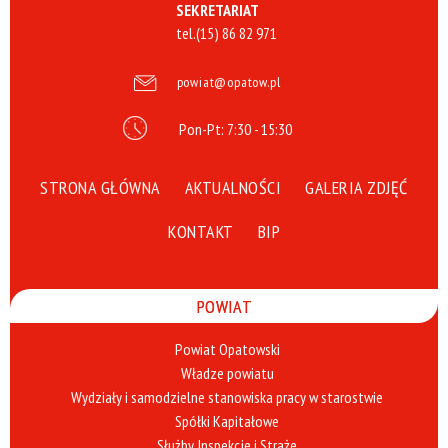
SEKRETARIAT
tel.
(15) 86 82 971
powiat@opatow.pl
Pon-Pt: 7:30 - 15:30
STRONA GŁÓWNA
AKTUALNOŚCI
GALERIA ZDJĘĆ
KONTAKT
BIP
POWIAT
Powiat Opatowski
Władze powiatu
Wydziały i samodzielne stanowiska pracy w starostwie
Spółki Kapitałowe
Służby, Inspekcje i Straże