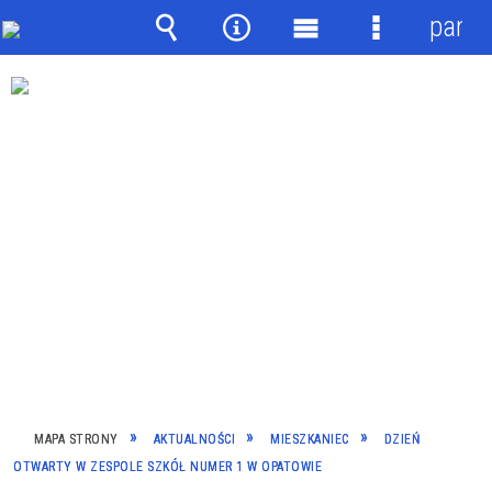
panel
Wyszukiwarka
Narzędzia
Menu
Menu
główne
szczegółow
MAPA STRONY
AKTUALNOŚCI
MIESZKANIEC
DZIEŃ
OTWARTY W ZESPOLE SZKÓŁ NUMER 1 W OPATOWIE