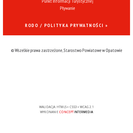
Punkt Informacji Turystycznej
Pływanie
RODO / POLITYKA PRYWATNOŚCI »
© Wszelkie prawa zastrzeżone, Starostwo Powiatowe w Opatowie
WALIDACJA:
HTML5
+
CSS3
+
WCAG 2.1
WYKONANIE
CONCEPT
INTERMEDIA