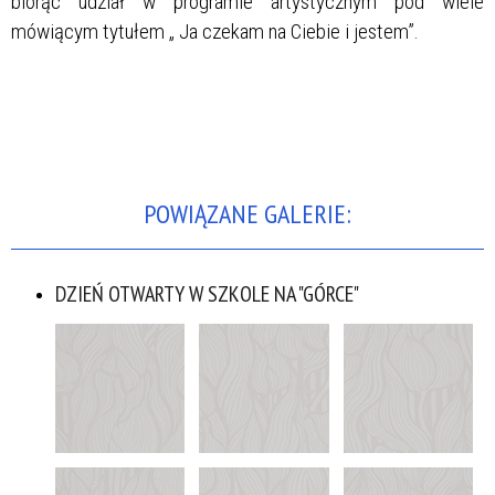
biorąc udział w programie artystycznym pod wiele
mówiącym tytułem „ Ja czekam na Ciebie i jestem”.
POWIĄZANE GALERIE:
DZIEŃ OTWARTY W SZKOLE NA "GÓRCE"