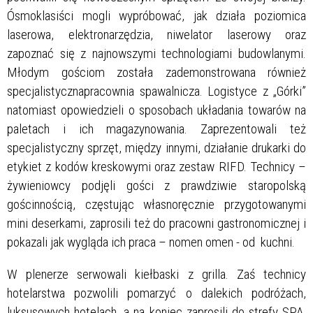
Ósmoklasiści mogli wypróbować, jak działa poziomica
laserowa, elektronarzędzia, niwelator laserowy oraz
zapoznać się z najnowszymi technologiami budowlanymi.
Młodym gościom została zademonstrowana również
specjalistycznapracownia spawalnicza. Logistyce z „Górki”
natomiast opowiedzieli o sposobach układania towarów na
paletach i ich magazynowania. Zaprezentowali też
specjalistyczny sprzęt, między innymi, działanie drukarki do
etykiet z kodów kreskowymi oraz zestaw RIFD. Technicy –
żywieniowcy podjęli gości z prawdziwie staropolską
gościnnością, częstując własnoręcznie przygotowanymi
mini deserkami, zaprosili też do pracowni gastronomicznej i
pokazali jak wygląda ich praca – nomen omen - od kuchni.
W plenerze serwowali kiełbaski z grilla. Zaś technicy
hotelarstwa pozwolili pomarzyć o dalekich podróżach,
luksusowych hotelach, a na koniec zaprosili do strefy SPA.