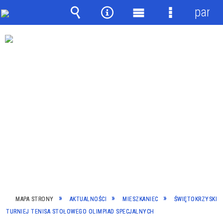
panel
Wyszukiwarka
Narzędzia
Menu
Menu
główne
szczegółow
MAPA STRONY
AKTUALNOŚCI
MIESZKANIEC
ŚWIĘTOKRZYSKI
TURNIEJ TENISA STOŁOWEGO OLIMPIAD SPECJALNYCH