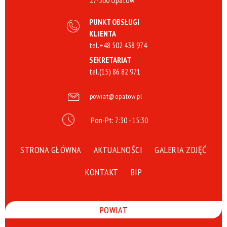
27-500 Opatów
PUNKT OBSŁUGI
KLIENTA
tel.
+48 502 438 974
SEKRETARIAT
tel.
(15) 86 82 971
powiat@opatow.pl
Pon-Pt: 7:30 - 15:30
STRONA GŁÓWNA
AKTUALNOŚCI
GALERIA ZDJĘĆ
KONTAKT
BIP
POWIAT